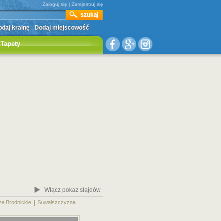
Zaloguj się
|
Zarejestruj się
daj krainę
Dodaj miejscowość
Tapety
Włącz pokaz slajdów
|
|
ze Brodnickie
Suwalszczyzna