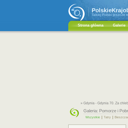
PolskieKrajo
Takiej Polski jeszcze n
Strona główna
Galerie
» Gdynia - Gdynia 70. Za chle
Galeria:
Pomorze i Pob
|
|
Wszystkie
Tatry
Bieszcza