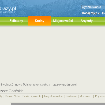
brazy.pl
ie widziałeś
Dodaj zdjęcie
Do
Felietony
Krainy
Miejscowości
Artykuły
b i wolność i nową Polskę: rekonstrukcja masakry grudniowej
rzeże Gdańskie
|
|
|
|
|
|
dy
Beskid Niski
Beskid Żywiecki
Lasy Janowskie
Roztocze
Mazowsze
Pojezier