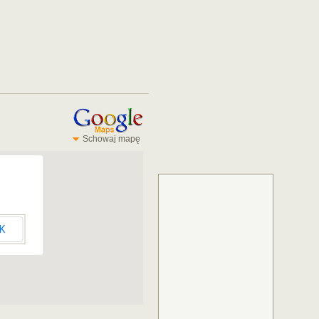
Schowaj mapę
K