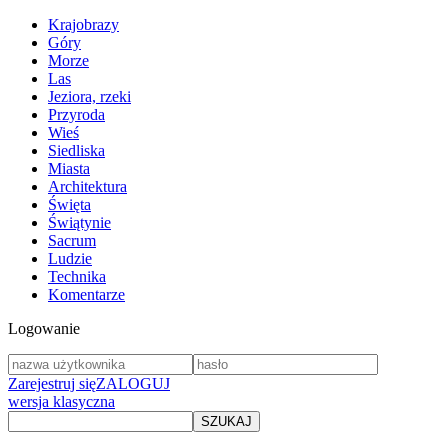
Krajobrazy
Góry
Morze
Las
Jeziora, rzeki
Przyroda
Wieś
Siedliska
Miasta
Architektura
Święta
Świątynie
Sacrum
Ludzie
Technika
Komentarze
Logowanie
Zarejestruj się
ZALOGUJ
wersja klasyczna