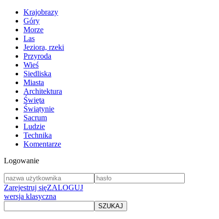
Krajobrazy
Góry
Morze
Las
Jeziora, rzeki
Przyroda
Wieś
Siedliska
Miasta
Architektura
Święta
Świątynie
Sacrum
Ludzie
Technika
Komentarze
Logowanie
Zarejestruj się
ZALOGUJ
wersja klasyczna