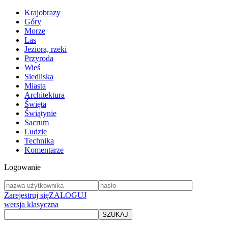
Krajobrazy
Góry
Morze
Las
Jeziora, rzeki
Przyroda
Wieś
Siedliska
Miasta
Architektura
Święta
Świątynie
Sacrum
Ludzie
Technika
Komentarze
Logowanie
Zarejestruj się
ZALOGUJ
wersja klasyczna