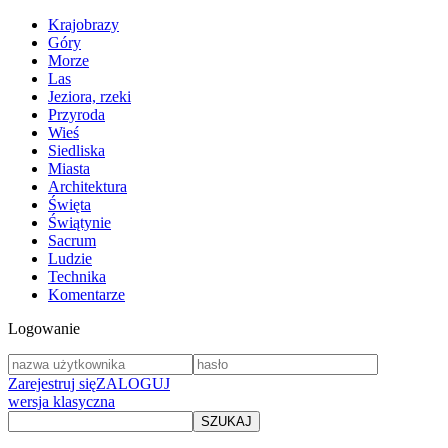
Krajobrazy
Góry
Morze
Las
Jeziora, rzeki
Przyroda
Wieś
Siedliska
Miasta
Architektura
Święta
Świątynie
Sacrum
Ludzie
Technika
Komentarze
Logowanie
Zarejestruj się
ZALOGUJ
wersja klasyczna