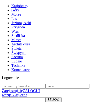
Krajobrazy
Góry
Morze
Las
Jeziora, rzeki
Przyroda
Wieś
Siedliska
Miasta
Architektura
Święta
Świątynie
Sacrum
Ludzie
Technika
Komentarze
Logowanie
Zarejestruj się
ZALOGUJ
wersja klasyczna