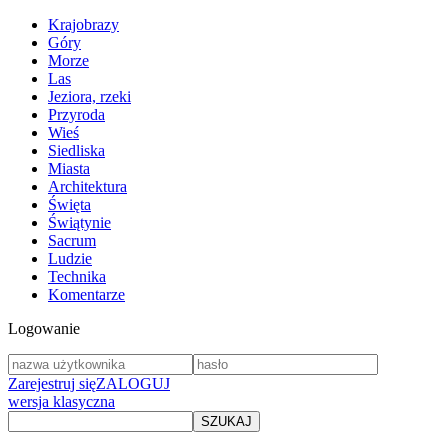
Krajobrazy
Góry
Morze
Las
Jeziora, rzeki
Przyroda
Wieś
Siedliska
Miasta
Architektura
Święta
Świątynie
Sacrum
Ludzie
Technika
Komentarze
Logowanie
Zarejestruj się
ZALOGUJ
wersja klasyczna