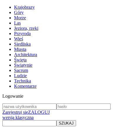
Krajobrazy
Góry
Morze
Las
Jeziora, rzeki
Przyroda
Wieś
Siedliska
Miasta
Architektura
Święta
Świątynie
Sacrum
Ludzie
Technika
Komentarze
Logowanie
Zarejestruj się
ZALOGUJ
wersja klasyczna