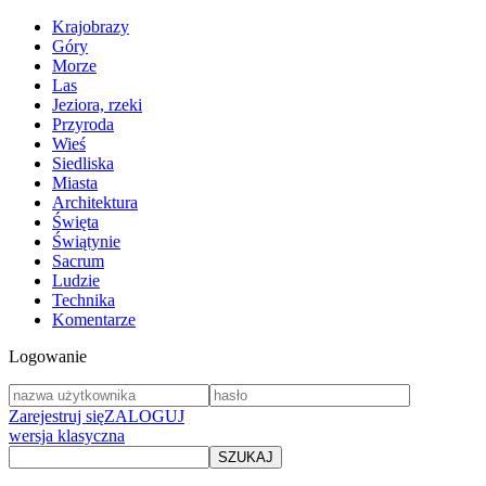
Krajobrazy
Góry
Morze
Las
Jeziora, rzeki
Przyroda
Wieś
Siedliska
Miasta
Architektura
Święta
Świątynie
Sacrum
Ludzie
Technika
Komentarze
Logowanie
Zarejestruj się
ZALOGUJ
wersja klasyczna