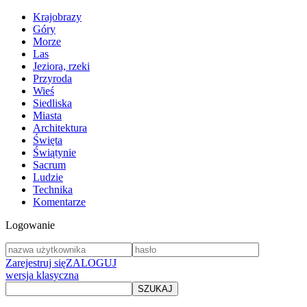
Krajobrazy
Góry
Morze
Las
Jeziora, rzeki
Przyroda
Wieś
Siedliska
Miasta
Architektura
Święta
Świątynie
Sacrum
Ludzie
Technika
Komentarze
Logowanie
Zarejestruj się
ZALOGUJ
wersja klasyczna