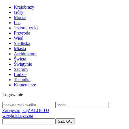
Krajobrazy
Góry
Morze
Las
Jeziora, rzeki
Przyroda
Wieś
Siedliska
Miasta
Architektura
Święta
Świątynie
Sacrum
Ludzie
Technika
Komentarze
Logowanie
Zarejestruj się
ZALOGUJ
wersja klasyczna