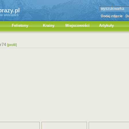
brazy.pl
ie widziałeś
Dodaj zdjęcie
Do
Felietony
Krainy
Miejscowości
Artykuły
ur74
[profil]