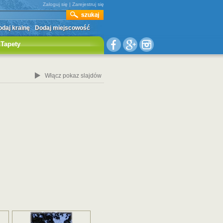
Zaloguj się
|
Zarejestruj się
daj krainę
Dodaj miejscowość
Tapety
Włącz pokaz slajdów