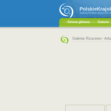
PolskieKrajo
Takiej Polski jeszcze n
Strona główna
Galerie
Galeria: Rzucewo -
Art