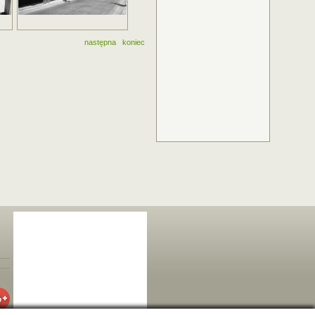
następna
koniec