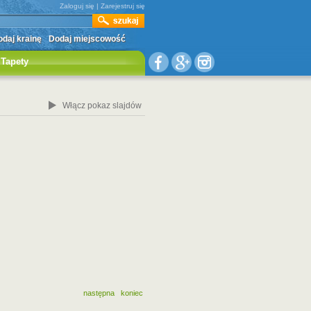
Zaloguj się
|
Zarejestruj się
daj krainę
Dodaj miejscowość
Tapety
Włącz pokaz slajdów
następna
koniec