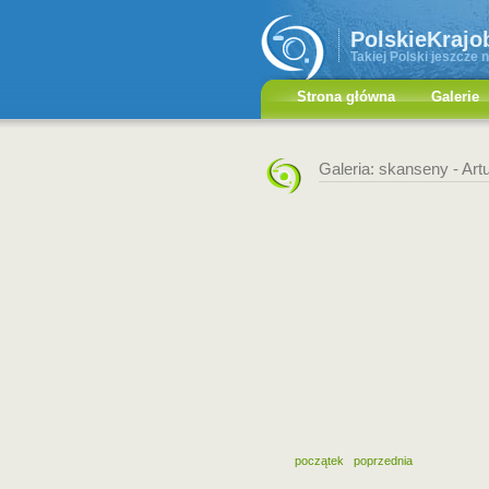
PolskieKrajo
Takiej Polski jeszcze n
Strona główna
Galerie
Galeria: skanseny -
Art
początek
poprzednia