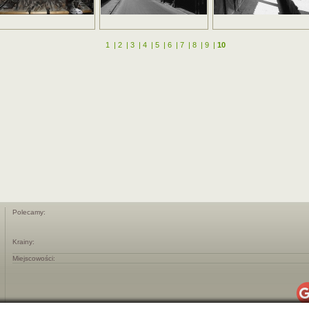
1
|
2
|
3
|
4
|
5
|
6
|
7
|
8
|
9
|
10
Polecamy:
Krainy:
Miejscowości: