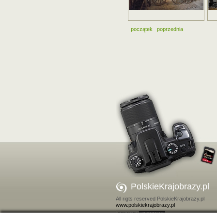
początek
poprzednia
PolskieKrajobrazy.pl
All rigts reserved PolskieKrajobrazy.pl
www.polskiekrajobrazy.pl