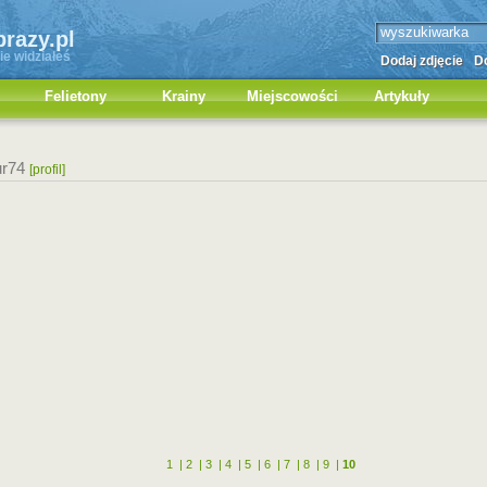
brazy.pl
ie widziałeś
Dodaj zdjęcie
Do
Felietony
Krainy
Miejscowości
Artykuły
ur74
[profil]
1
|
2
|
3
|
4
|
5
|
6
|
7
|
8
|
9
|
10