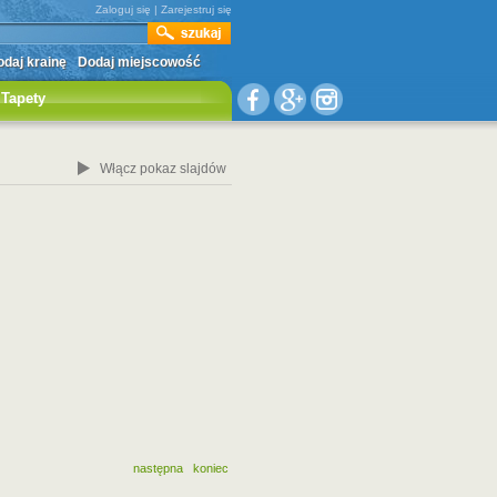
Zaloguj się
|
Zarejestruj się
daj krainę
Dodaj miejscowość
Tapety
Włącz pokaz slajdów
następna
koniec