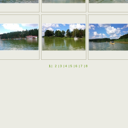
1
|
2
|
3
|
4
|
5
|
6
|
7
|
8