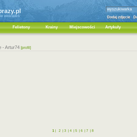
brazy.pl
ie widziałeś
Dodaj zdjęcie
Do
Felietony
Krainy
Miejscowości
Artykuły
e -
Artur74
[profil]
1
|
2
|
3
|
4
|
5
|
6
|
7
|
8