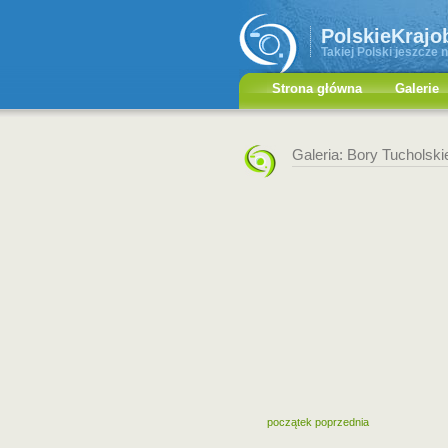
PolskieKrajo
Takiej Polski jeszcze n
Strona główna
Galerie
Galeria: Bory Tucholski
początek
poprzednia