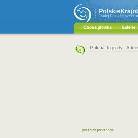
PolskieKrajo
Takiej Polski jeszcze n
Strona główna
Galerie
Galeria: legendy -
Artur
początek
poprzednia