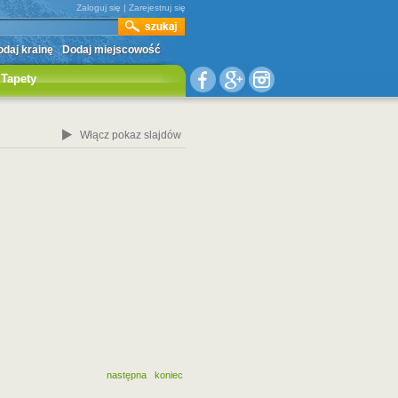
Zaloguj się
|
Zarejestruj się
daj krainę
Dodaj miejscowość
Tapety
Włącz pokaz slajdów
następna
koniec