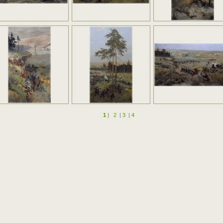
1
|
2
|
3
|
4