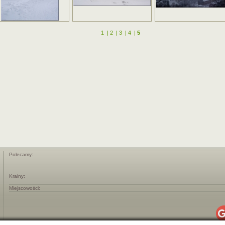
1
|
2
|
3
|
4
|
5
Polecamy:
Krainy:
Miejscowości: