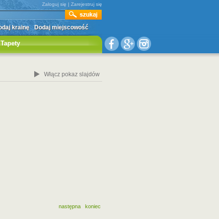
Zaloguj się
|
Zarejestruj się
daj krainę
Dodaj miejscowość
Tapety
Włącz pokaz slajdów
następna
koniec