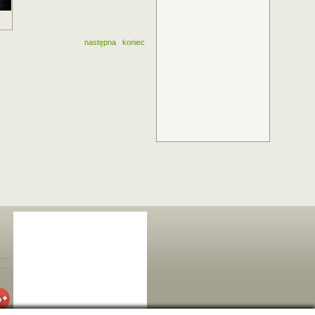
następna
koniec