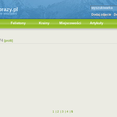
brazy.pl
ie widziałeś
Dodaj zdjęcie
Do
Felietony
Krainy
Miejscowości
Artykuły
74
[profil]
1
|
2
|
3
|
4
|
5