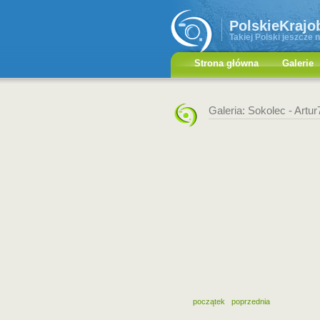
PolskieKrajo
Takiej Polski jeszcze n
Strona główna
Galerie
Galeria: Sokolec -
Artur
początek
poprzednia