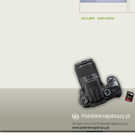
początek
poprzednia
PolskieKrajobrazy.pl
All rigts reserved PolskieKrajobrazy.pl
www.polskiekrajobrazy.pl