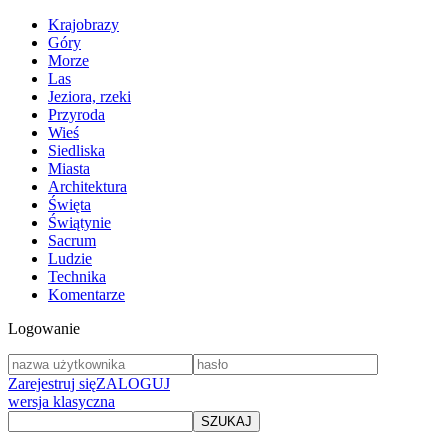
Krajobrazy
Góry
Morze
Las
Jeziora, rzeki
Przyroda
Wieś
Siedliska
Miasta
Architektura
Święta
Świątynie
Sacrum
Ludzie
Technika
Komentarze
Logowanie
Zarejestruj się
ZALOGUJ
wersja klasyczna