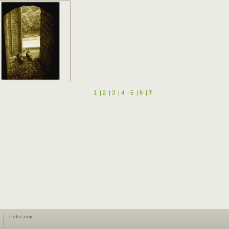
1
|
2
|
3
|
4
|
5
|
6
|
7
Polecamy: