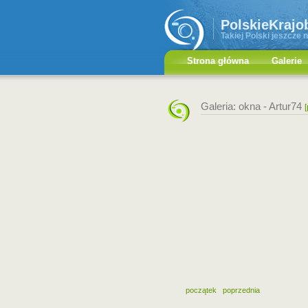
PolskieKrajo
Takiej Polski jeszcze n
Strona główna
Galerie
Galeria: okna -
Artur74
[
początek
poprzednia