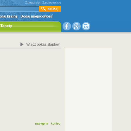
Zaloguj się
|
Zarejestruj się
daj krainę
Dodaj miejscowość
Tapety
Włącz pokaz slajdów
następna
koniec