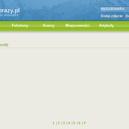
brazy.pl
ie widziałeś
Dodaj zdjęcie
Do
Felietony
Krainy
Miejscowości
Artykuły
profil]
1
|
2
|
3
|
4
|
5
|
6
|
7