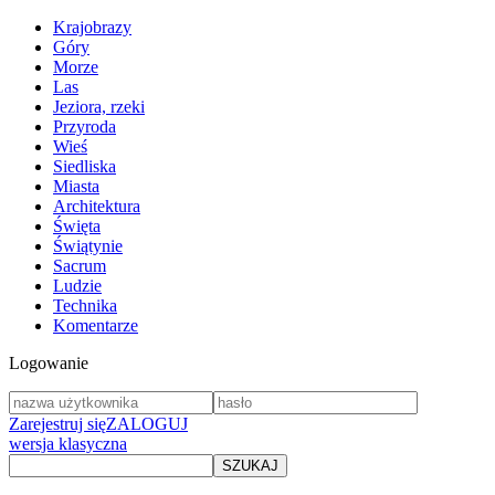
Krajobrazy
Góry
Morze
Las
Jeziora, rzeki
Przyroda
Wieś
Siedliska
Miasta
Architektura
Święta
Świątynie
Sacrum
Ludzie
Technika
Komentarze
Logowanie
Zarejestruj się
ZALOGUJ
wersja klasyczna