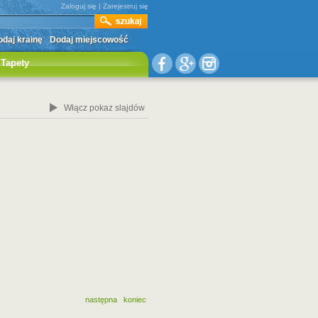
Zaloguj się
|
Zarejestruj się
daj krainę
Dodaj miejscowość
Tapety
Włącz pokaz slajdów
następna
koniec