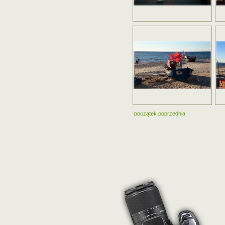
początek
poprzednia