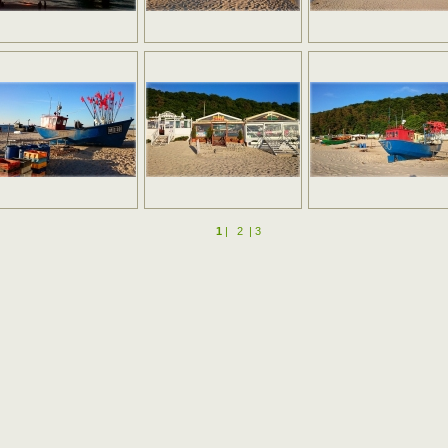
1
|
2
|
3