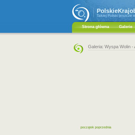
PolskieKrajo
Takiej Polski jeszcze n
Strona główna
Galerie
Galeria: Wyspa Wolin -
początek
poprzednia