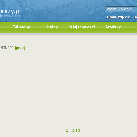
brazy.pl
ie widziałeś
Dodaj zdjęcie
Do
Felietony
Krainy
Miejscowości
Artykuły
Artur74
[profil]
1
|
2
|
3