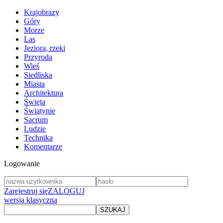
Krajobrazy
Góry
Morze
Las
Jeziora, rzeki
Przyroda
Wieś
Siedliska
Miasta
Architektura
Święta
Świątynie
Sacrum
Ludzie
Technika
Komentarze
Logowanie
Zarejestruj się
ZALOGUJ
wersja klasyczna