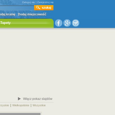
Zaloguj się
|
Zarejestruj się
daj krainę
Dodaj miejscowość
Tapety
Włącz pokaz slajdów
|
|
|
rzyskie
Wielkopolskie
Wszystkie