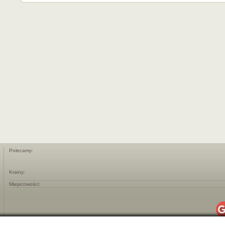
Polecamy:
Krainy:
Miejscowości: