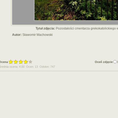
Tytuł zdjęcia:
Pozostałości cmentarza grekokatolickiego
Autor:
Sławomir Machowski
Ocena
Oceń zdjęcie
Średnia ocena: 4.00 Ocen: 13 Odsłon: 747