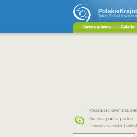
PolskieKrajo
Takiej Polski jeszcze n
Strona główna
Galerie
» Pozostałości cmentarza gre
Galeria:
podkarpackie
|
kujawsko-pomorskie
Lubels