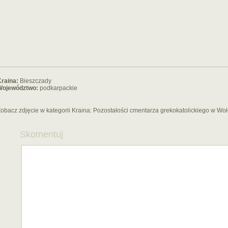
raina:
Bieszczady
Województwo:
podkarpackie
obacz zdjęcie w kategorii Kraina:
Pozostałości cmentarza grekokatolickiego w Wo
Skomentuj