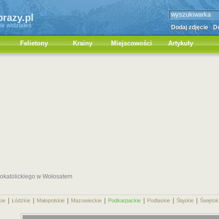
brazy.pl
ie widziałeś
Dodaj zdjęcie
Do
Felietony
Krainy
Miejscowości
Artykuły
kokatolickiego w Wołosatem
|
|
|
|
|
|
|
kie
Łódzkie
Małopolskie
Mazowieckie
Podkarpackie
Podlaskie
Śląskie
Świętok