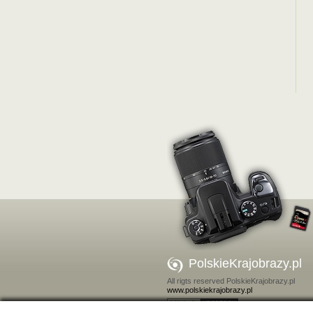
PolskieKrajobrazy.pl
All rigts reserved PolskieKrajobrazy.pl
www.polskiekrajobrazy.pl