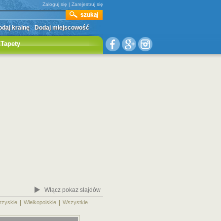
Zaloguj się
|
Zarejestruj się
daj krainę
Dodaj miejscowość
Tapety
Włącz pokaz slajdów
|
|
|
rzyskie
Wielkopolskie
Wszystkie