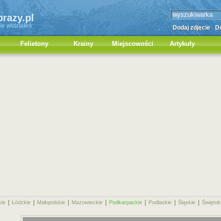
brazy.pl
ie widziałeś
Dodaj zdjęcie
Do
Felietony
Krainy
Miejscowości
Artykuły
|
|
|
|
|
|
|
kie
Łódzkie
Małopolskie
Mazowieckie
Podkarpackie
Podlaskie
Śląskie
Świętok