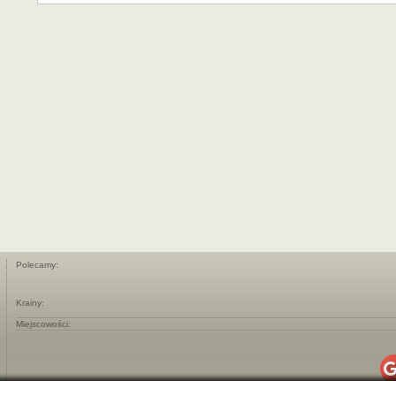
Polecamy:
Krainy:
Miejscowości: