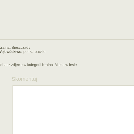
raina:
Bieszczady
Województwo:
podkarpackie
obacz zdjęcie w kategorii Kraina:
Mleko w lesie
Skomentuj