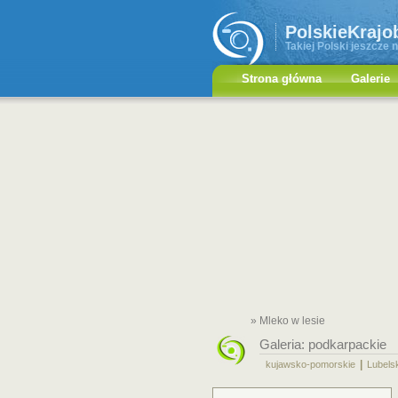
PolskieKrajo
Takiej Polski jeszcze n
Strona główna
Galerie
» Mleko w lesie
Galeria:
podkarpackie
|
kujawsko-pomorskie
Lubels