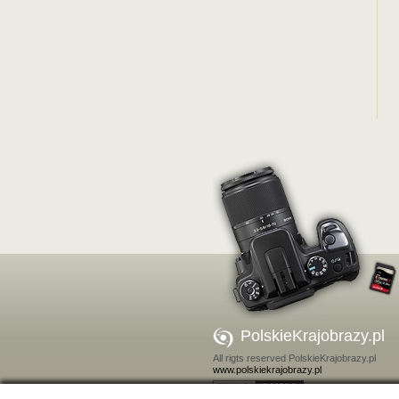
PolskieKrajobrazy.pl
All rigts reserved PolskieKrajobrazy.pl
www.polskiekrajobrazy.pl