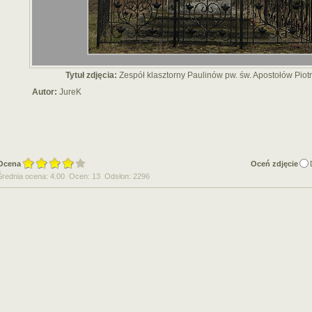
Tytuł zdjęcia:
Zespół klasztorny Paulinów pw. św. Apostołów Piot
Autor:
JureK
Ocena
Oceń zdjęcie
Średnia ocena: 4.00 Ocen: 13 Odsłon: 2296