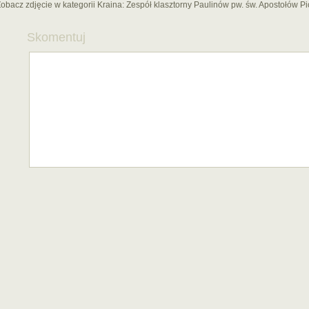
obacz zdjęcie w kategorii Kraina:
Zespół klasztorny Paulinów pw. św. Apostołów Pi
Skomentuj