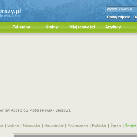
brazy.pl
ie widziałeś
Dodaj zdjęcie
Do
Felietony
Krainy
Miejscowości
Artykuły
pw. św. Apostołów Piotra i Pawła - Beszowa
|
|
|
|
|
|
|
kie
Łódzkie
Małopolskie
Mazowieckie
Podkarpackie
Podlaskie
Śląskie
Świętok