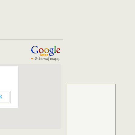
Schowaj mapę
K