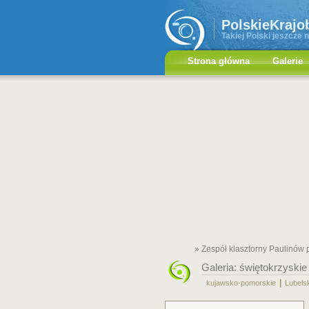
PolskieKrajo
Takiej Polski jeszcze n
Strona główna
Galerie
» Zespół klasztorny Paulinów 
Galeria:
świętokrzyskie
|
kujawsko-pomorskie
Lubels