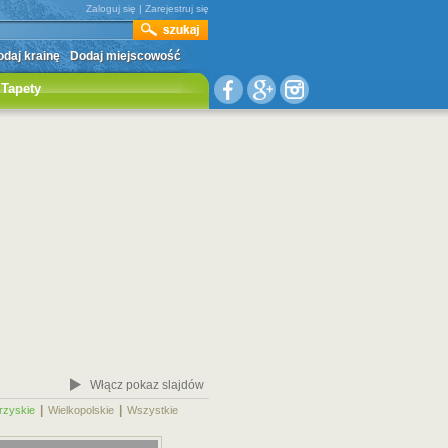
Zaloguj się
|
Zarejestruj się
daj krainę
Dodaj miejscowość
Tapety
Włącz pokaz slajdów
|
|
|
rzyskie
Wielkopolskie
Wszystkie