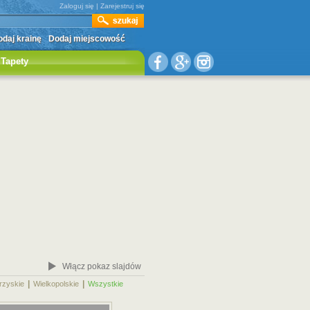
Zaloguj się
|
Zarejestruj się
daj krainę
Dodaj miejscowość
Tapety
Włącz pokaz slajdów
|
|
|
rzyskie
Wielkopolskie
Wszystkie