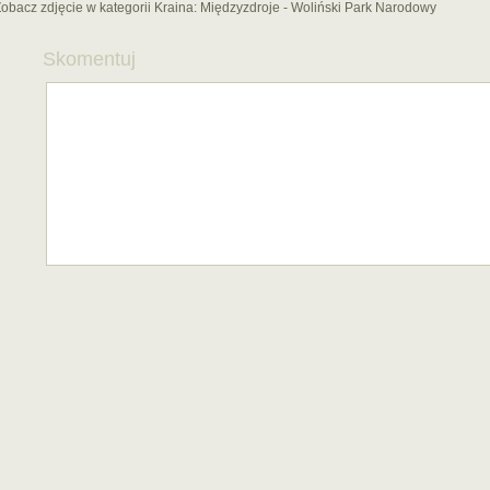
obacz zdjęcie w kategorii Kraina:
Międzyzdroje - Woliński Park Narodowy
Skomentuj