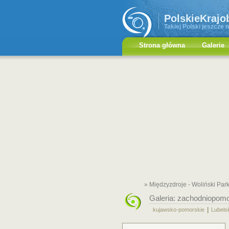
PolskieKrajo
Takiej Polski jeszcze n
Strona główna
Galerie
» Międzyzdroje - Woliński Pa
Galeria:
zachodniopomo
|
kujawsko-pomorskie
Lubels