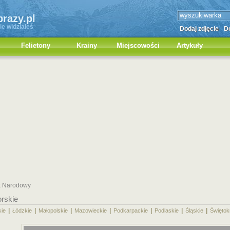
brazy.pl
ie widziałeś
Dodaj zdjęcie
Do
Felietony
Krainy
Miejscowości
Artykuły
rk Narodowy
rskie
|
|
|
|
|
|
|
kie
Łódzkie
Małopolskie
Mazowieckie
Podkarpackie
Podlaskie
Śląskie
Świętok