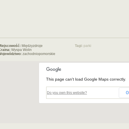
Miejscowość:
Międzyzdroje
Tagi:
parki
raina:
Wyspa Wolin
Województwo:
zachodniopomorskie
This page can't load Google Maps correctly.
O
Do you own this website?