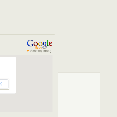
Schowaj mapę
K