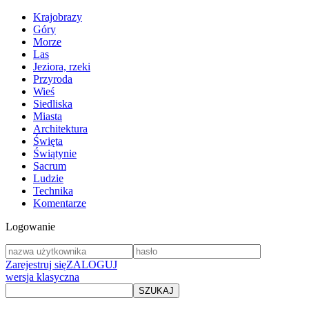
Krajobrazy
Góry
Morze
Las
Jeziora, rzeki
Przyroda
Wieś
Siedliska
Miasta
Architektura
Święta
Świątynie
Sacrum
Ludzie
Technika
Komentarze
Logowanie
Zarejestruj się
ZALOGUJ
wersja klasyczna