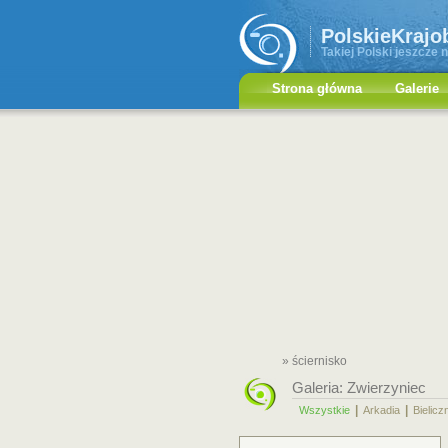
PolskieKrajo
Takiej Polski jeszcze n
Strona główna
Galerie
» ściernisko
Galeria:
Zwierzyniec
|
|
Wszystkie
Arkadia
Bielicz