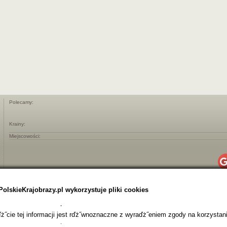
Polecamy:
Krainy:
Miejscowości:
PolskieKrajobrazy.pl wykorzystuje pliki cookies
˝cie tej informacji jest rďż˝wnoznaczne z wyraďż˝eniem zgody na korzystani