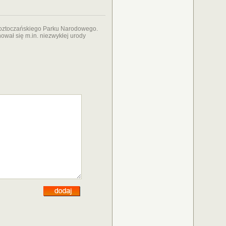
Roztoczańskiego Parku Narodowego.
ował się m.in. niezwykłej urody