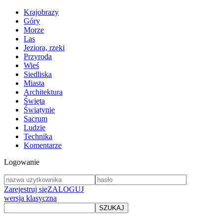
Krajobrazy
Góry
Morze
Las
Jeziora, rzeki
Przyroda
Wieś
Siedliska
Miasta
Architektura
Święta
Świątynie
Sacrum
Ludzie
Technika
Komentarze
Logowanie
Zarejestruj się
ZALOGUJ
wersja klasyczna