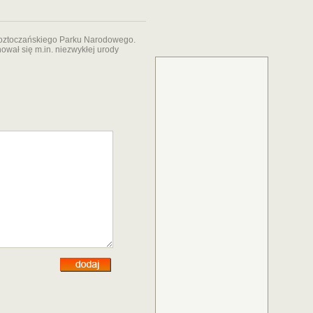
Roztoczańskiego Parku Narodowego.
ował się m.in. niezwykłej urody