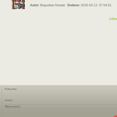
Autor:
Bogusław Nowak
Dodano:
2016-03-12 07:54:01
zoba
Polecamy:
Krainy:
Miejscowości: