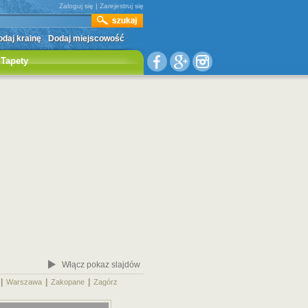
Zaloguj się
|
Zarejestruj się
daj krainę
Dodaj miejscowość
Tapety
Włącz pokaz slajdów
|
|
|
|
Warszawa
Zakopane
Zagórz