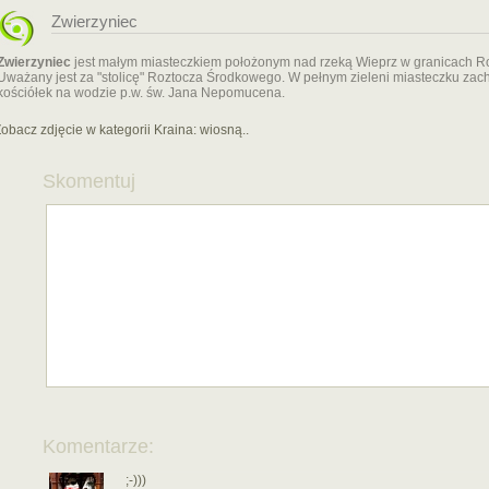
Zwierzyniec
Zwierzyniec
jest małym miasteczkiem położonym nad rzeką Wieprz w granicach 
Uważany jest za "stolicę" Roztocza Środkowego. W pełnym zieleni miasteczku zach
kościółek na wodzie p.w. św. Jana Nepomucena.
obacz zdjęcie w kategorii Kraina:
wiosną..
Skomentuj
Komentarze:
;-)))