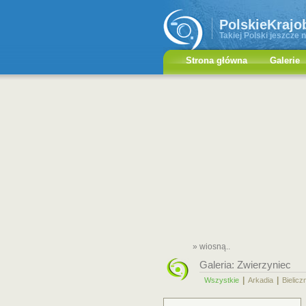
PolskieKrajo
Takiej Polski jeszcze n
Strona główna
Galerie
» wiosną..
Galeria:
Zwierzyniec
|
|
Wszystkie
Arkadia
Bielicz