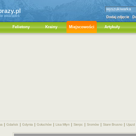
brazy.pl
ie widziałeś
Dodaj zdjęcie
Do
Felietony
Krainy
Miejscowości
Artykuły
|
|
|
|
|
|
|
|
na
Gdańsk
Gdynia
Gołuchów
Lisa Młyn
Sierpc
Sromów
Stare Brusno
Ujazd