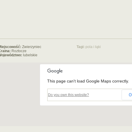
Miejscowość:
Zwierzyniec
Tagi:
pola i łąki
raina:
Roztocze
Województwo:
lubelskie
This page can't load Google Maps correctly.
O
Do you own this website?