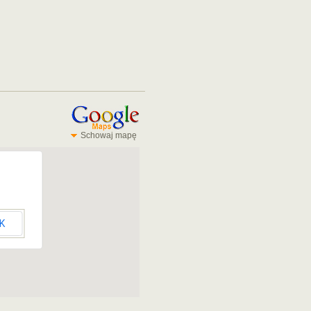
Schowaj mapę
K