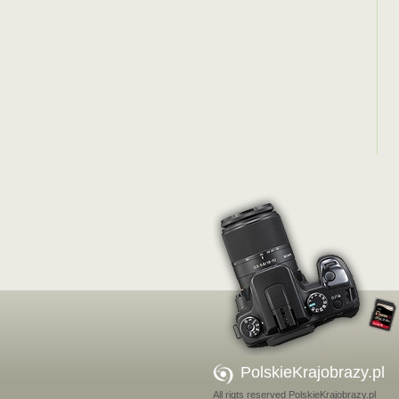
PolskieKrajobrazy.pl
All rigts reserved PolskieKrajobrazy.pl