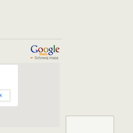
Schowaj mapę
K