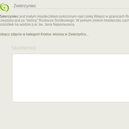
Zwierzyniec
Zwierzyniec
jest małym miasteczkiem położonym nad rzeką Wieprz w granicach 
Uważany jest za "stolicę" Roztocza Środkowego. W pełnym zieleni miasteczku zach
kościółek na wodzie p.w. św. Jana Nepomucena.
obacz zdjęcie w kategorii Kraina:
wiosna w Zwierzyńcu...
Skomentuj