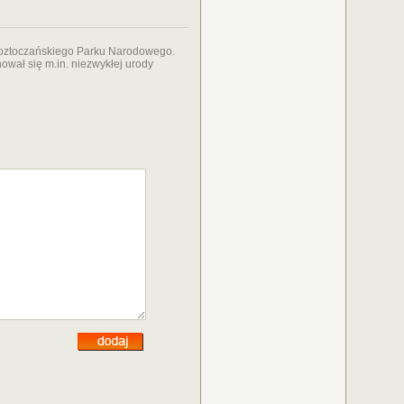
Roztoczańskiego Parku Narodowego.
ował się m.in. niezwykłej urody