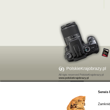
PolskieKrajobrazy.pl
All rigts reserved PolskieKrajobrazy.pl
www.polskiekrajobrazy.pl
Kontakt
Serwis 
Zamkniďż