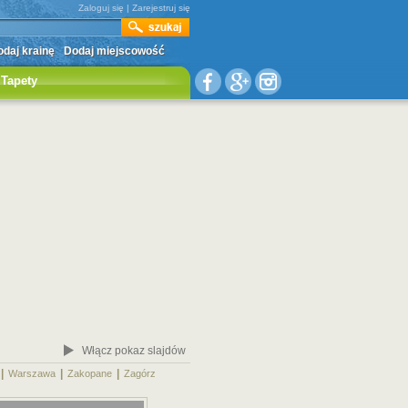
Zaloguj się
|
Zarejestruj się
daj krainę
Dodaj miejscowość
Tapety
Włącz pokaz slajdów
|
|
|
|
Warszawa
Zakopane
Zagórz