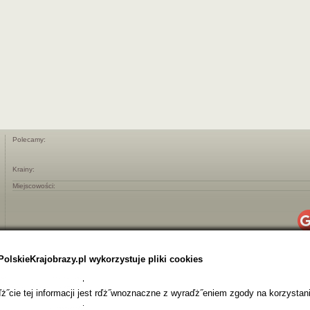
Polecamy:
Krainy:
Miejscowości:
PolskieKrajobrazy.pl wykorzystuje pliki cookies
˝cie tej informacji jest rďż˝wnoznaczne z wyraďż˝eniem zgody na korzystani