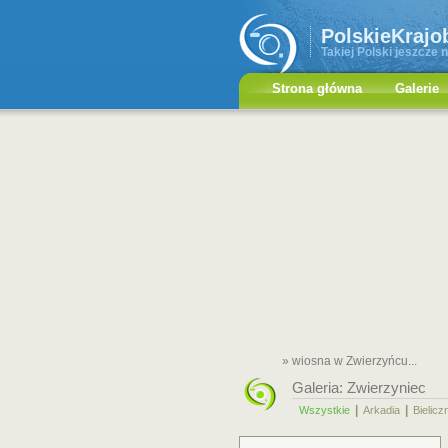
PolskieKrajo
Takiej Polski jeszcze n
Strona główna
Galerie
» wiosna w Zwierzyńcu...
Galeria:
Zwierzyniec
|
|
Wszystkie
Arkadia
Bielicz