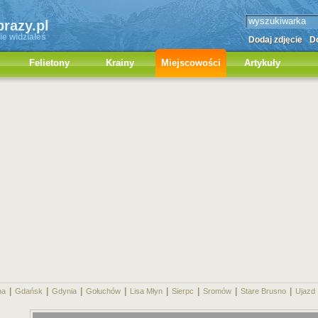
brazy.pl
ie widziałeś
Dodaj zdjęcie
Do
Felietony
Krainy
Miejscowości
Artykuły
|
|
|
|
|
|
|
|
na
Gdańsk
Gdynia
Gołuchów
Lisa Młyn
Sierpc
Sromów
Stare Brusno
Ujazd