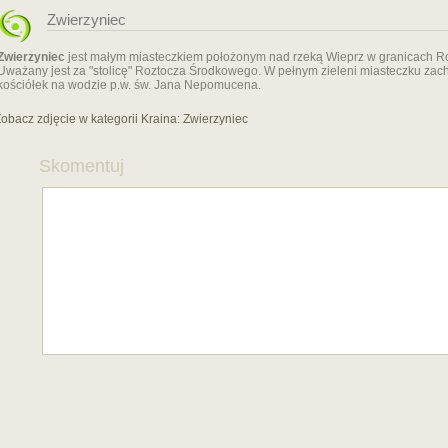
Zwierzyniec
Zwierzyniec
jest małym miasteczkiem położonym nad rzeką Wieprz w granicach 
Uważany jest za "stolicę" Roztocza Środkowego. W pełnym zieleni miasteczku zach
kościółek na wodzie p.w. św. Jana Nepomucena.
obacz zdjęcie w kategorii Kraina:
Zwierzyniec
Skomentuj