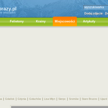
brazy.pl
ie widziałeś
Dodaj zdjęcie
Do
Felietony
Krainy
Miejscowości
Artykuły
|
|
|
|
|
|
|
|
na
Gdańsk
Gdynia
Gołuchów
Lisa Młyn
Sierpc
Sromów
Stare Brusno
Ujazd