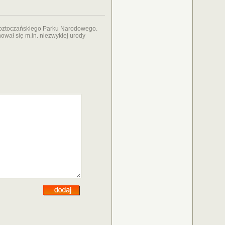
Roztoczańskiego Parku Narodowego.
ował się m.in. niezwykłej urody