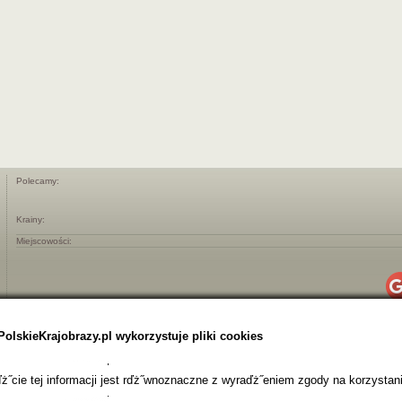
Polecamy:
Krainy:
Miejscowości:
PolskieKrajobrazy.pl wykorzystuje pliki cookies
˝cie tej informacji jest rďż˝wnoznaczne z wyraďż˝eniem zgody na korzystani