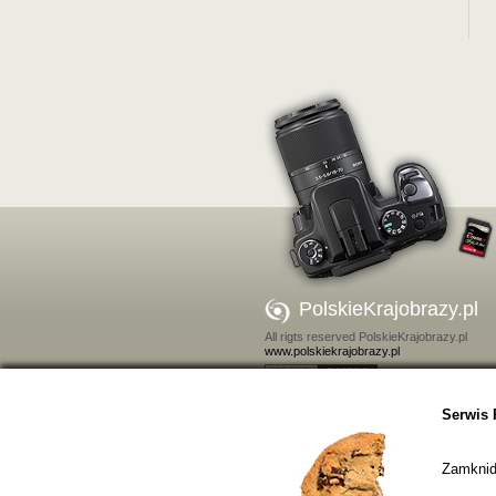
PolskieKrajobrazy.pl
All rigts reserved PolskieKrajobrazy.pl
www.polskiekrajobrazy.pl
Kontakt
Serwis 
Zamkniďż