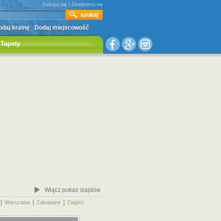
Zaloguj się
|
Zarejestruj się
daj krainę
Dodaj miejscowość
Tapety
Włącz pokaz slajdów
|
|
|
|
Warszawa
Zakopane
Zagórz