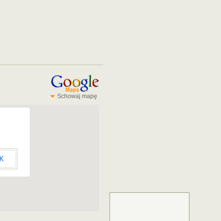
Schowaj mapę
K