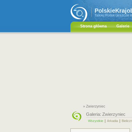
PolskieKrajo
Takiej Polski jeszcze n
Strona główna
Galerie
» Zwierzyniec
Galeria:
Zwierzyniec
|
|
Wszystkie
Arkadia
Bielicz