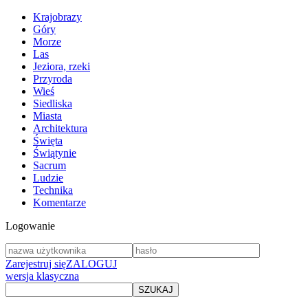
Krajobrazy
Góry
Morze
Las
Jeziora, rzeki
Przyroda
Wieś
Siedliska
Miasta
Architektura
Święta
Świątynie
Sacrum
Ludzie
Technika
Komentarze
Logowanie
Zarejestruj się
ZALOGUJ
wersja klasyczna