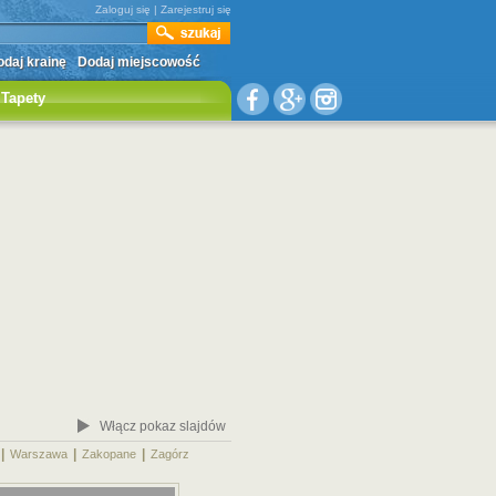
Zaloguj się
|
Zarejestruj się
daj krainę
Dodaj miejscowość
Tapety
Włącz pokaz slajdów
|
|
|
|
Warszawa
Zakopane
Zagórz