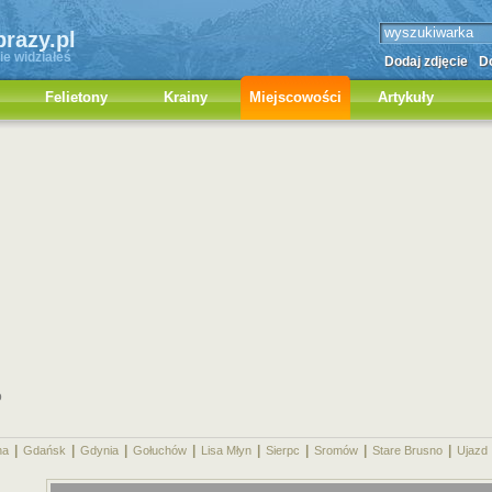
brazy.pl
ie widziałeś
Dodaj zdjęcie
Do
Felietony
Krainy
Miejscowości
Artykuły
o
|
|
|
|
|
|
|
|
na
Gdańsk
Gdynia
Gołuchów
Lisa Młyn
Sierpc
Sromów
Stare Brusno
Ujazd