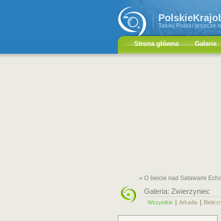
PolskieKrajo
Takiej Polski jeszcze n
Strona główna
Galerie
» O świcie nad Satawami Ech
Galeria:
Zwierzyniec
|
|
Wszystkie
Arkadia
Bielicz