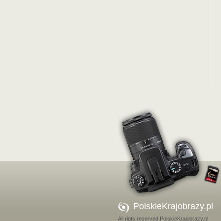
PolskieKrajobrazy.pl
All rigts reserved PolskieKrajobrazy.pl