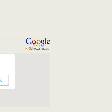
Schowaj mapę
K