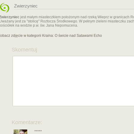
Zwierzyniec
Zwierzyniec
jest małym miasteczkiem położonym nad rzeką Wieprz w granicach 
Uważany jest za "stolicę" Roztocza Środkowego. W pełnym zieleni miasteczku zach
kościółek na wodzie p.w. św. Jana Nepomucena.
obacz zdjęcie w kategorii Kraina:
O świcie nad Satawami Echo
Skomentuj
Komentarze:
*****