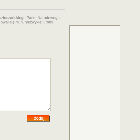
Roztoczańskiego Parku Narodowego.
ował się m.in. niezwykłej urody