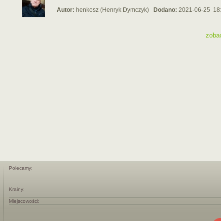
Autor:
henkosz (Henryk Dymczyk)
Dodano:
2021-06-25 18
zoba
Polecamy:
Krainy:
Miejscowości: