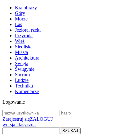
Krajobrazy
Góry
Morze
Las
Jeziora, rzeki
Przyroda
Wieś
Siedliska
Miasta
Architektura
Święta
Świątynie
Sacrum
Ludzie
Technika
Komentarze
Logowanie
Zarejestruj się
ZALOGUJ
wersja klasyczna