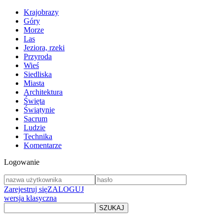
Krajobrazy
Góry
Morze
Las
Jeziora, rzeki
Przyroda
Wieś
Siedliska
Miasta
Architektura
Święta
Świątynie
Sacrum
Ludzie
Technika
Komentarze
Logowanie
Zarejestruj się
ZALOGUJ
wersja klasyczna