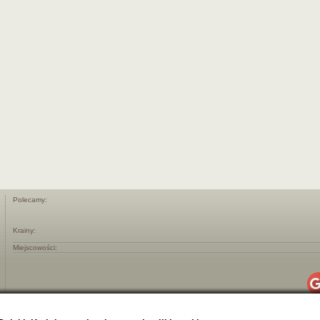
Polecamy:
Krainy:
Miejscowości: