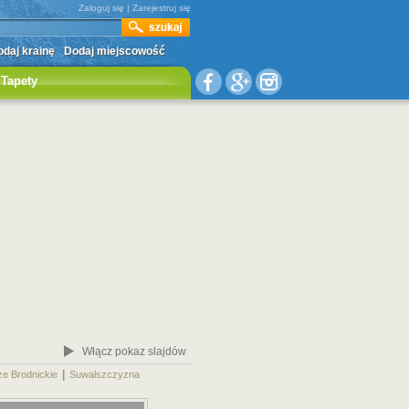
Zaloguj się
|
Zarejestruj się
daj krainę
Dodaj miejscowość
Tapety
Włącz pokaz slajdów
|
|
ze Brodnickie
Suwalszczyzna