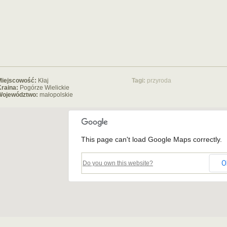
Miejscowość:
Kłaj
Tagi:
przyroda
raina:
Pogórze Wielickie
Województwo:
małopolskie
This page can't load Google Maps correctly.
O
Do you own this website?