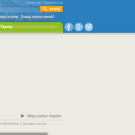
Zaloguj się
|
Zarejestruj się
daj krainę
Dodaj miejscowość
Tapety
Włącz pokaz slajdów
|
|
ze Brodnickie
Suwalszczyzna