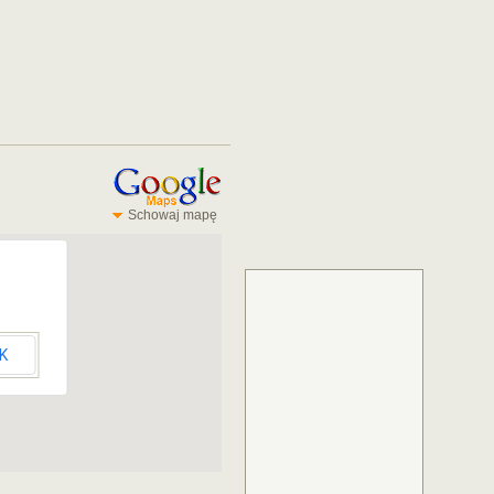
Schowaj mapę
K