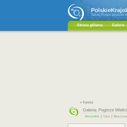
PolskieKrajo
Takiej Polski jeszcze n
Strona główna
Galerie
» Kawka
Galeria:
Pogórze Wielic
|
|
Wszystkie
Tatry
Bieszcza