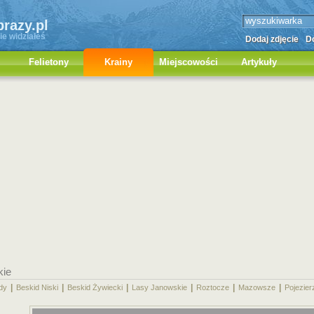
brazy.pl
ie widziałeś
Dodaj zdjęcie
Do
Felietony
Krainy
Miejscowości
Artykuły
kie
|
|
|
|
|
|
dy
Beskid Niski
Beskid Żywiecki
Lasy Janowskie
Roztocze
Mazowsze
Pojezier