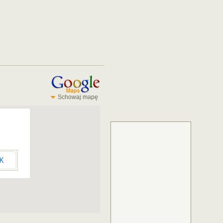
Schowaj mapę
K