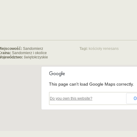
Miejscowość:
Sandomierz
Tagi:
kościoły
renesans
raina:
Sandomierz i okolice
Województwo:
świętokrzyskie
This page can't load Google Maps correctly.
O
Do you own this website?