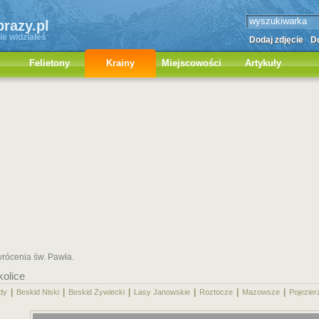
brazy.pl
ie widziałeś
Dodaj zdjęcie
Do
Felietony
Krainy
Miejscowości
Artykuły
wrócenia św. Pawła.
kolice
|
|
|
|
|
|
dy
Beskid Niski
Beskid Żywiecki
Lasy Janowskie
Roztocze
Mazowsze
Pojezier