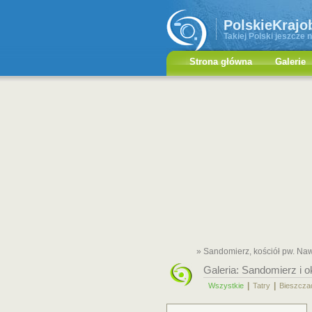
PolskieKrajo
Takiej Polski jeszcze n
Strona główna
Galerie
» Sandomierz, kościół pw. Na
Galeria:
Sandomierz i o
|
|
Wszystkie
Tatry
Bieszcza