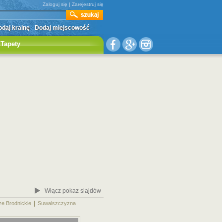
Zaloguj się
|
Zarejestruj się
daj krainę
Dodaj miejscowość
Tapety
Włącz pokaz slajdów
|
|
ze Brodnickie
Suwalszczyzna