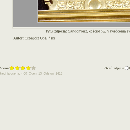
Tytuł zdjęcia:
Sandomierz, kościół pw. Nawrócenia św
Autor:
Grzegorz Opaliński
Ocena
Oceń zdjęcie
Średnia ocena: 4.00 Ocen: 13 Odsłon: 1413