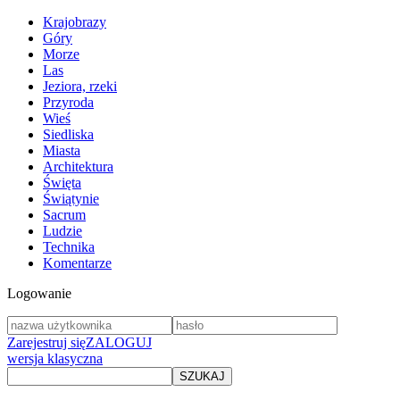
Krajobrazy
Góry
Morze
Las
Jeziora, rzeki
Przyroda
Wieś
Siedliska
Miasta
Architektura
Święta
Świątynie
Sacrum
Ludzie
Technika
Komentarze
Logowanie
Zarejestruj się
ZALOGUJ
wersja klasyczna