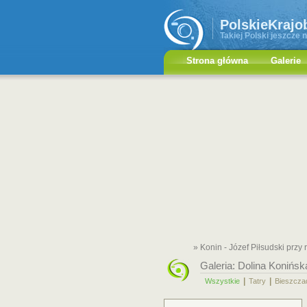
PolskieKrajo
Takiej Polski jeszcze n
Strona główna
Galerie
» Konin - Józef Piłsudski przy 
Galeria:
Dolina Konińsk
|
|
Wszystkie
Tatry
Bieszcza