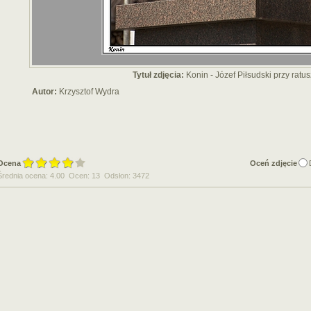
Tytuł zdjęcia:
Konin - Józef Piłsudski przy ratu
Autor:
Krzysztof Wydra
Ocena
Oceń zdjęcie
Średnia ocena: 4.00 Ocen: 13 Odsłon: 3472