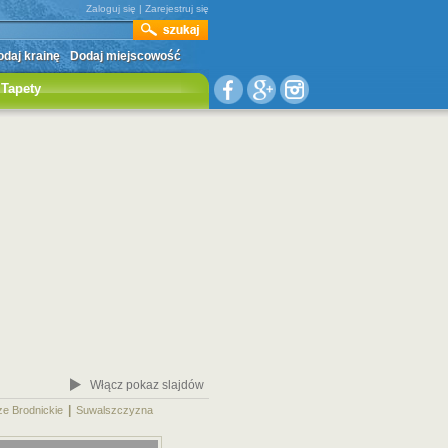
Zaloguj się
|
Zarejestruj się
daj krainę
Dodaj miejscowość
Tapety
Włącz pokaz slajdów
|
|
ze Brodnickie
Suwalszczyzna