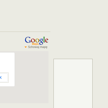
Schowaj mapę
K