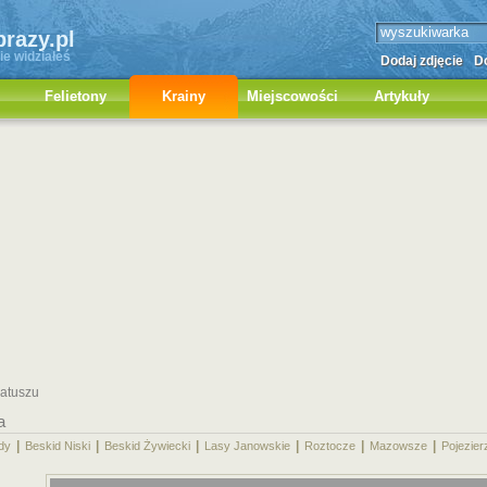
brazy.pl
ie widziałeś
Dodaj zdjęcie
Do
Felietony
Krainy
Miejscowości
Artykuły
ratuszu
a
|
|
|
|
|
|
dy
Beskid Niski
Beskid Żywiecki
Lasy Janowskie
Roztocze
Mazowsze
Pojezier