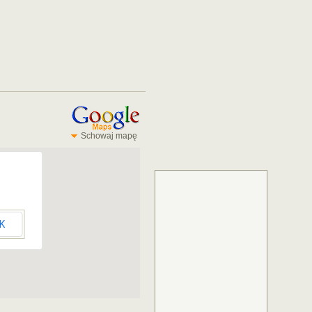
Schowaj mapę
K