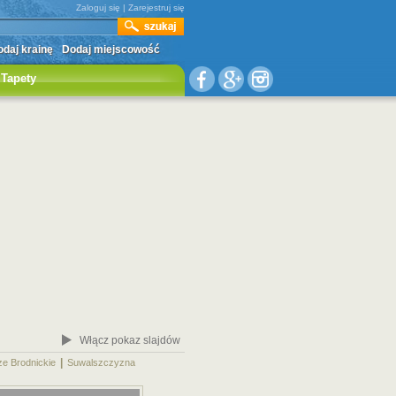
Zaloguj się
|
Zarejestruj się
daj krainę
Dodaj miejscowość
Tapety
Włącz pokaz slajdów
|
|
ze Brodnickie
Suwalszczyzna