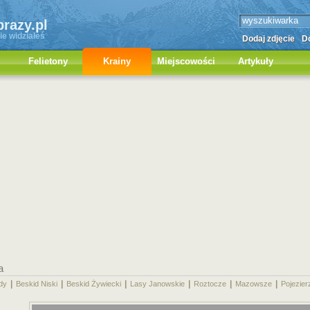
brazy.pl
ie widziałeś
Dodaj zdjęcie
Do
Felietony
Krainy
Miejscowości
Artykuły
a
|
|
|
|
|
|
dy
Beskid Niski
Beskid Żywiecki
Lasy Janowskie
Roztocze
Mazowsze
Pojezier