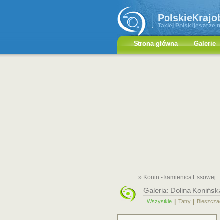
PolskieKrajo
Takiej Polski jeszcze n
Strona główna
Galerie
» Konin - kamienica Essowej
Galeria:
Dolina Konińsk
|
|
Wszystkie
Tatry
Bieszcza