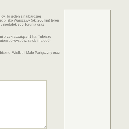
cy. To jeden z najbardziej
ć blisko Warszawy (ok. 200 km) teren
cy niedalekiego Torunia oraz
i przekraczającej 1 ha. Tutejsze
egiem półwyspów, zatok i na ogół
biczno, Wielkie i Małe Partęczyny oraz