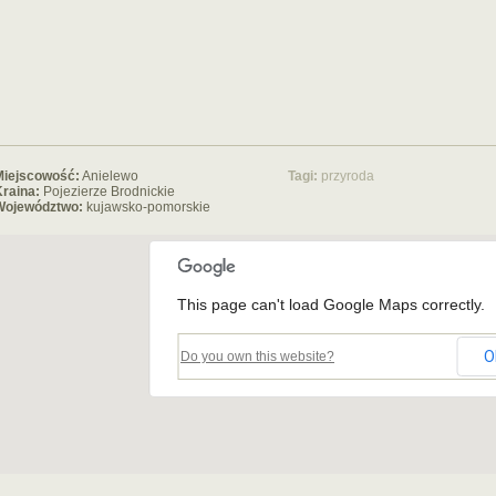
Miejscowość:
Anielewo
Tagi:
przyroda
raina:
Pojezierze Brodnickie
Województwo:
kujawsko-pomorskie
This page can't load Google Maps correctly.
O
Do you own this website?