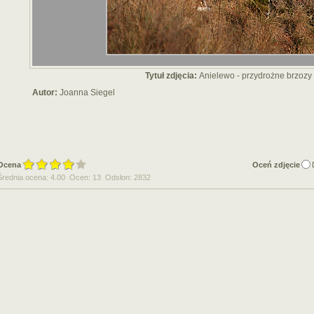
Tytuł zdjęcia:
Anielewo - przydrożne brzozy
Autor:
Joanna Siegel
Ocena
Oceń zdjęcie
Średnia ocena: 4.00 Ocen: 13 Odsłon: 2832