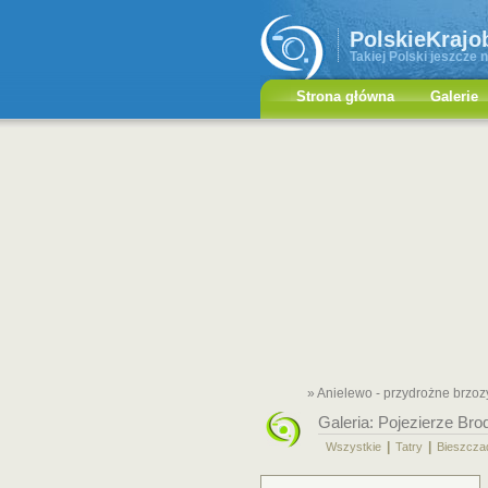
PolskieKrajo
Takiej Polski jeszcze n
Strona główna
Galerie
» Anielewo - przydrożne brzoz
Galeria:
Pojezierze Bro
|
|
Wszystkie
Tatry
Bieszcza