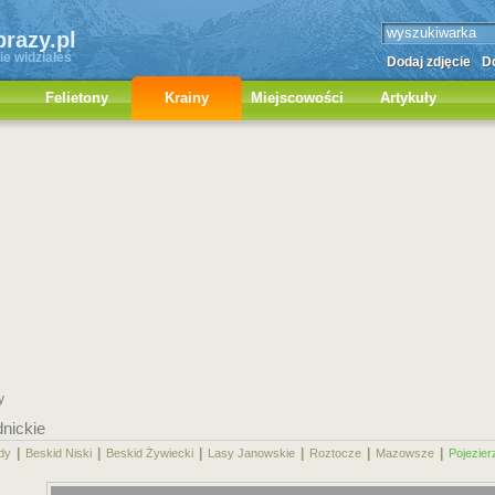
brazy.pl
ie widziałeś
Dodaj zdjęcie
Do
Felietony
Krainy
Miejscowości
Artykuły
y
dnickie
|
|
|
|
|
|
dy
Beskid Niski
Beskid Żywiecki
Lasy Janowskie
Roztocze
Mazowsze
Pojezier