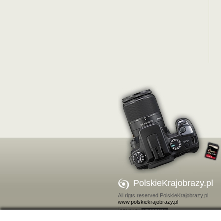
PolskieKrajobrazy.pl
All rigts reserved PolskieKrajobrazy.pl
www.polskiekrajobrazy.pl