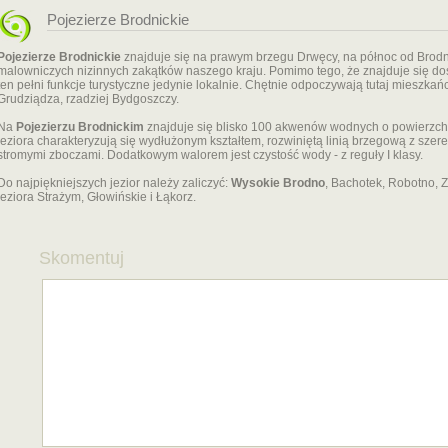
Pojezierze Brodnickie
Pojezierze Brodnickie
znajduje się na prawym brzegu Drwęcy, na północ od Brodni
malowniczych nizinnych zakątków naszego kraju. Pomimo tego, że znajduje się doś
ten pełni funkcje turystyczne jedynie lokalnie. Chętnie odpoczywają tutaj mieszkań
Grudziądza, rzadziej Bydgoszczy.
Na
Pojezierzu Brodnickim
znajduje się blisko 100 akwenów wodnych o powierzchn
jeziora charakteryzują się wydłużonym kształtem, rozwiniętą linią brzegową z szer
stromymi zboczami. Dodatkowym walorem jest czystość wody - z reguły I klasy.
Do najpiękniejszych jezior należy zaliczyć:
Wysokie Brodno
, Bachotek, Robotno, Z
jeziora Strażym, Głowińskie i Łąkorz.
Skomentuj