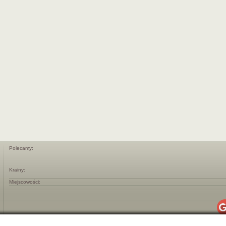
Polecamy:
Krainy:
Miejscowości: