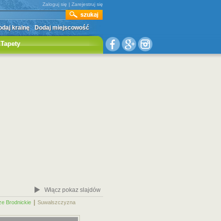
Zaloguj się
|
Zarejestruj się
daj krainę
Dodaj miejscowość
Tapety
Włącz pokaz slajdów
|
|
ze Brodnickie
Suwalszczyzna