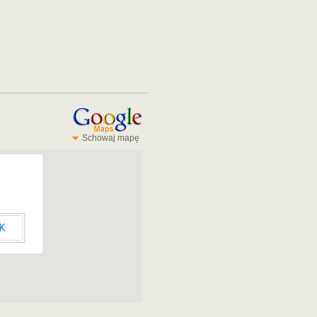
Schowaj mapę
K