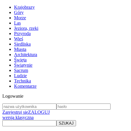
Krajobrazy
Góry
Morze
Las
Jeziora, rzeki
Przyroda
Wieś
Siedliska
Miasta
Architektura
Święta
Świątynie
Sacrum
Ludzie
Technika
Komentarze
Logowanie
Zarejestruj się
ZALOGUJ
wersja klasyczna