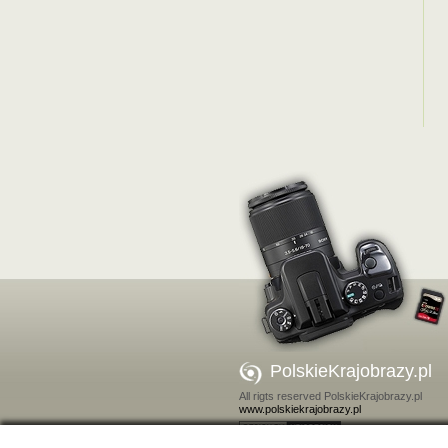
PolskieKrajobrazy.pl
All rigts reserved PolskieKrajobrazy.pl
www.polskiekrajobrazy.pl