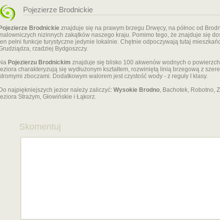
Pojezierze Brodnickie
Pojezierze Brodnickie
znajduje się na prawym brzegu Drwęcy, na północ od Brodni
malowniczych nizinnych zakątków naszego kraju. Pomimo tego, że znajduje się doś
ten pełni funkcje turystyczne jedynie lokalnie. Chętnie odpoczywają tutaj mieszkań
Grudziądza, rzadziej Bydgoszczy.
Na
Pojezierzu Brodnickim
znajduje się blisko 100 akwenów wodnych o powierzchn
jeziora charakteryzują się wydłużonym kształtem, rozwiniętą linią brzegową z szer
stromymi zboczami. Dodatkowym walorem jest czystość wody - z reguły I klasy.
Do najpiękniejszych jezior należy zaliczyć:
Wysokie Brodno
, Bachotek, Robotno, Z
jeziora Strażym, Głowińskie i Łąkorz.
Skomentuj