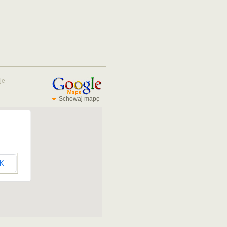
je
Schowaj mapę
K