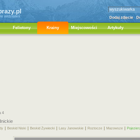
brazy.pl
ie widziałeś
Dodaj zdjęcie
Do
Felietony
Krainy
Miejscowości
Artykuły
a 4
dnickie
|
|
|
|
|
|
dy
Beskid Niski
Beskid Żywiecki
Lasy Janowskie
Roztocze
Mazowsze
Pojezier