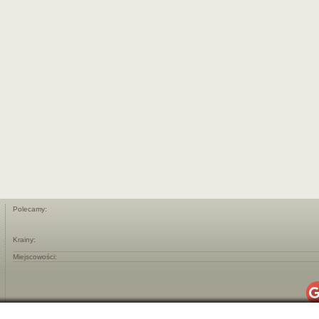
Polecamy:
Krainy:
Miejscowości: