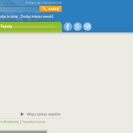
Zaloguj się
|
Zarejestruj się
daj krainę
Dodaj miejscowość
Tapety
Włącz pokaz slajdów
|
|
ze Brodnickie
Suwalszczyzna