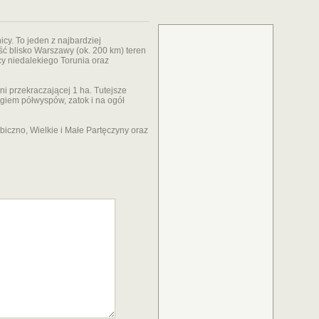
cy. To jeden z najbardziej
ć blisko Warszawy (ok. 200 km) teren
cy niedalekiego Torunia oraz
i przekraczającej 1 ha. Tutejsze
egiem półwyspów, zatok i na ogół
biczno, Wielkie i Małe Partęczyny oraz