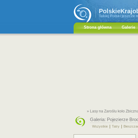
PolskieKrajo
Takiej Polski jeszcze n
Strona główna
Galerie
» Lasy na Zaroślu koło Zbiczn
Galeria:
Pojezierze Bro
|
|
Wszystkie
Tatry
Bieszcza