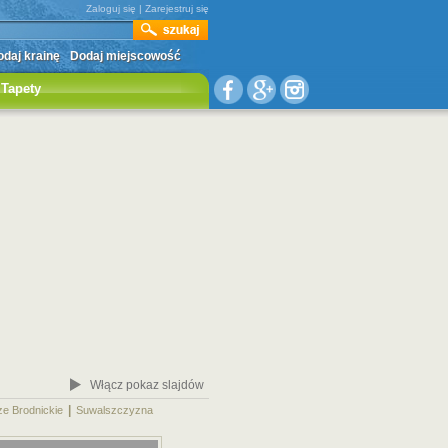
Zaloguj się
|
Zarejestruj się
daj krainę
Dodaj miejscowość
Tapety
Włącz pokaz slajdów
|
|
ze Brodnickie
Suwalszczyzna