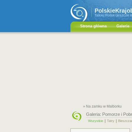
PolskieKrajo
Takiej Polski jeszcze n
Strona główna
Galerie
» Na zamku w Malborku
Galeria:
Pomorze i Pob
|
|
Wszystkie
Tatry
Bieszcza