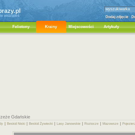
brazy.pl
ie widziałeś
Dodaj zdjęcie
Do
Felietony
Krainy
Miejscowości
Artykuły
rzeże Gdańskie
|
|
|
|
|
|
dy
Beskid Niski
Beskid Żywiecki
Lasy Janowskie
Roztocze
Mazowsze
Pojezier