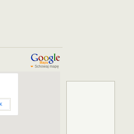
Schowaj mapę
K