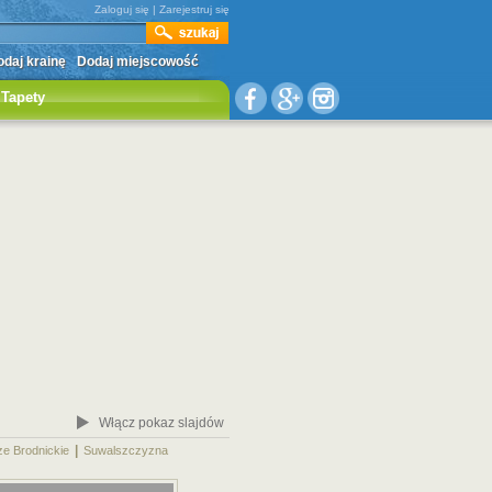
Zaloguj się
|
Zarejestruj się
daj krainę
Dodaj miejscowość
Tapety
Włącz pokaz slajdów
|
|
ze Brodnickie
Suwalszczyzna