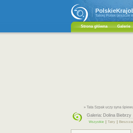
PolskieKrajo
Takiej Polski jeszcze n
Strona główna
Galerie
» Tata Szpak uczy syna śpiew
Galeria:
Dolina Biebrzy
|
|
Wszystkie
Tatry
Bieszcza