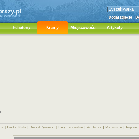
brazy.pl
ie widziałeś
Dodaj zdjęcie
Do
Felietony
Krainy
Miejscowości
Artykuły
u
|
|
|
|
|
|
dy
Beskid Niski
Beskid Żywiecki
Lasy Janowskie
Roztocze
Mazowsze
Pojezier