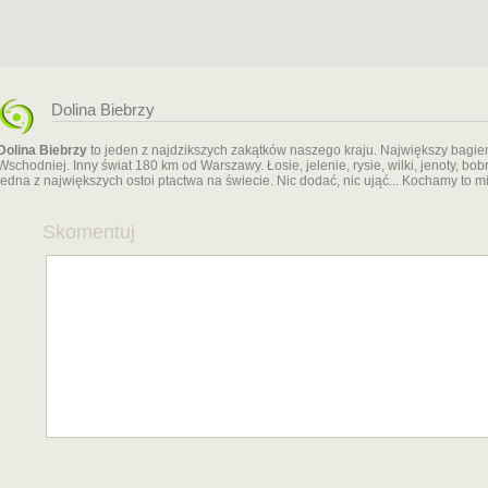
Dolina Biebrzy
Dolina Biebrzy
to jeden z najdzikszych zakątków naszego kraju. Największy bagi
Wschodniej. Inny świat 180 km od Warszawy. Łosie, jelenie, rysie, wilki, jenoty, bob
jedna z największych ostoi ptactwa na świecie. Nic dodać, nic ująć... Kochamy to m
Skomentuj