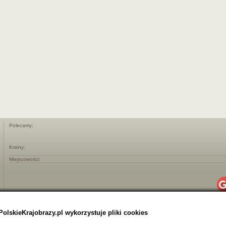
Polecamy:
Krainy:
Miejscowości:
PolskieKrajobrazy.pl wykorzystuje pliki cookies