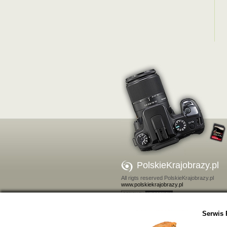
PolskieKrajobrazy.pl
All rigts reserved PolskieKrajobrazy.pl
www.polskiekrajobrazy.pl
Kontakt
Serwis 