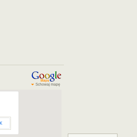
Schowaj mapę
K