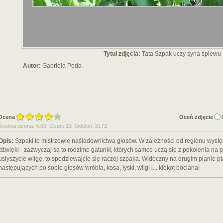
Tytuł zdjęcia:
Tata Szpak uczy syna śpiewu
Autor:
Gabriela Peda
Ocena
Oceń zdjęcie
Średnia ocena: 4.00 Ocen: 13 Odsłon: 2172
Opis:
Szpaki to mistrzowie naśladownictwa głosów. W zależności od regionu występ
dźwięki - zazwyczaj są to rodzime gatunki, których samce uczą się z pokolenia na p
usłyszycie wilgę, to spodziewajcie się raczej szpaka. Widoczny na drugim planie p
następujących po sobie głosów wróbla, kosa, łyski, wilgi i... klekot bociana!