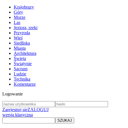
Krajobrazy
Góry
Morze
Las
Jeziora, rzeki
Przyroda
Wieś
Siedliska
Miasta
Architektura
Święta
Świątynie
Sacrum
Ludzie
Technika
Komentarze
Logowanie
Zarejestruj się
ZALOGUJ
wersja klasyczna