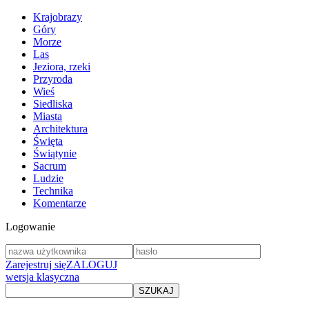
Krajobrazy
Góry
Morze
Las
Jeziora, rzeki
Przyroda
Wieś
Siedliska
Miasta
Architektura
Święta
Świątynie
Sacrum
Ludzie
Technika
Komentarze
Logowanie
Zarejestruj się
ZALOGUJ
wersja klasyczna