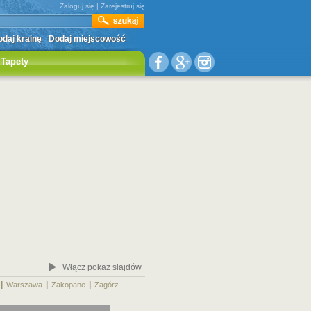
Zaloguj się
|
Zarejestruj się
daj krainę
Dodaj miejscowość
Tapety
Włącz pokaz slajdów
|
|
|
|
Warszawa
Zakopane
Zagórz