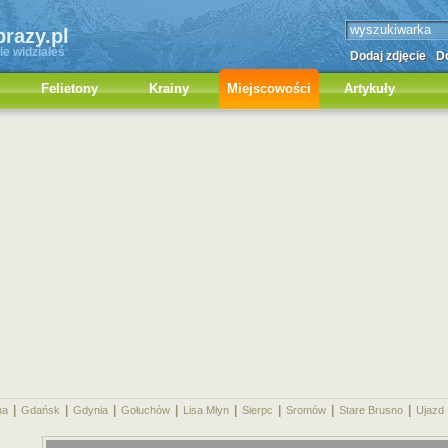
brazy.pl
ie widziałeś
Dodaj zdjęcie
Do
Felietony
Krainy
Miejscowości
Artykuły
|
|
|
|
|
|
|
|
na
Gdańsk
Gdynia
Gołuchów
Lisa Młyn
Sierpc
Sromów
Stare Brusno
Ujazd