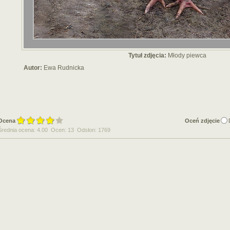
Tytuł zdjęcia:
Młody piewca
Autor:
Ewa Rudnicka
Ocena
Oceń zdjęcie
Średnia ocena: 4.00 Ocen: 13 Odsłon: 1769