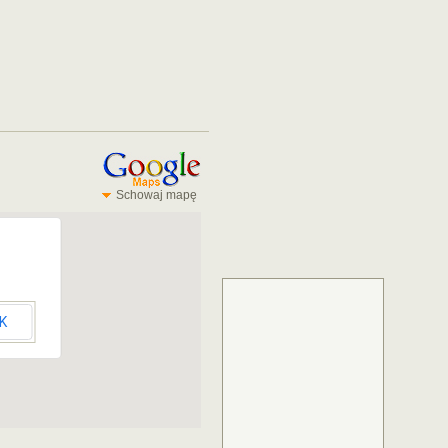
Schowaj mapę
K