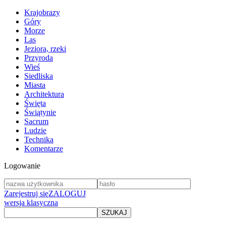
Krajobrazy
Góry
Morze
Las
Jeziora, rzeki
Przyroda
Wieś
Siedliska
Miasta
Architektura
Święta
Świątynie
Sacrum
Ludzie
Technika
Komentarze
Logowanie
Zarejestruj się
ZALOGUJ
wersja klasyczna